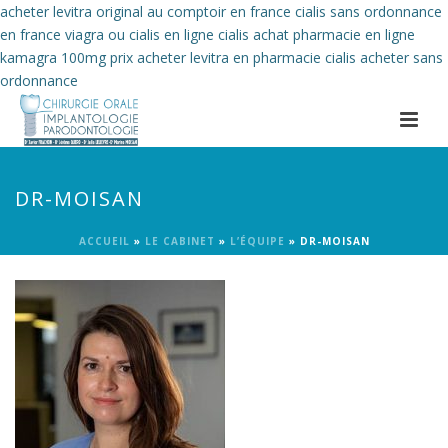
acheter levitra original au comptoir en france
cialis sans ordonnance
en france
viagra ou cialis en ligne
cialis achat pharmacie en ligne
kamagra 100mg prix
acheter levitra en pharmacie
cialis acheter sans
ordonnance
DR-MOISAN
ACCUEIL
»
LE CABINET
»
L’ÉQUIPE
»
DR-MOISAN