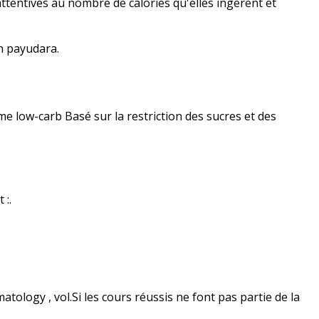
tentives au nombre de calories qu'elles ingèrent et
n payudara.
me low-carb Basé sur la restriction des sucres et des
 :.
rmatology , vol.Si les cours réussis ne font pas partie de la