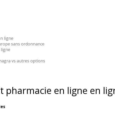
n ligne
europe sans ordonnance
 ligne
amagra vs autres options
t pharmacie en ligne en lig
les