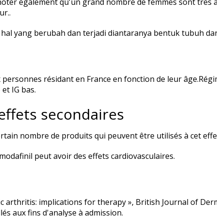
 noter également qu'un grand nombre de femmes sont très at
r..
k hal yang berubah dan terjadi diantaranya bentuk tubuh da
aux personnes résidant en France en fonction de leur âge.Régi
 et IG bas.
effets secondaires
ertain nombre de produits qui peuvent être utilisés à cet effet
odafinil peut avoir des effets cardiovasculaires.
ic arthritis: implications for therapy », British Journal of De
llés aux fins d'analyse à admission.