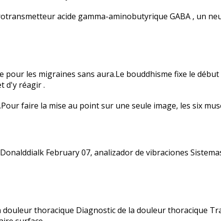
eurotransmetteur acide gamma-aminobutyrique GABA , un neur
e pour les migraines sans aura.Le bouddhisme fixe le début 
t d'y réagir .
Pour faire la mise au point sur une seule image, les six musc
ser.Donalddialk February 07, analizador de vibraciones Sistem
 douleur thoracique Diagnostic de la douleur thoracique Tra