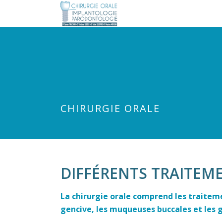
acheter levitra generique 10 mg pas cher
cialis 10 mg daily
kamagra o
levitra en pharmacie
CHIRURGIE ORALE
DIFFÉRENTS TRAITEM
La chirurgie orale comprend les traiteme
gencive, les muqueuses buccales et les g