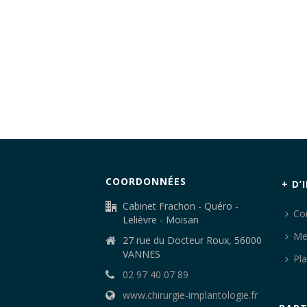
COORDONNÉES
+ D’
Cabinet Frachon - Quéro -
Co
Lelièvre - Moisan
Me
27 rue du Docteur Roux, 56000
VANNES
Pla
02 97 40 07 89
www.chirurgie-implantologie.fr