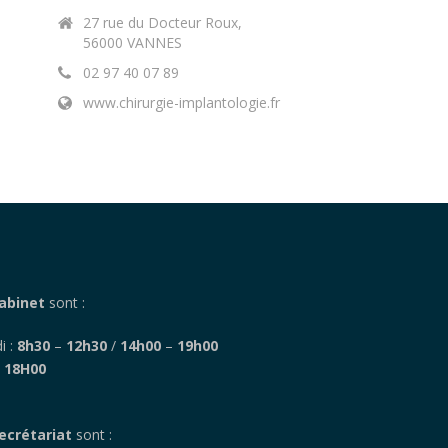
27 rue du Docteur Roux,
56000 VANNES
02 97 40 07 89
www.chirurgie-implantologie.fr
abinet
sont :
i :
8h30
–
12h30
/
14h00
–
19h00
–
18H00
ecrétariat
sont :