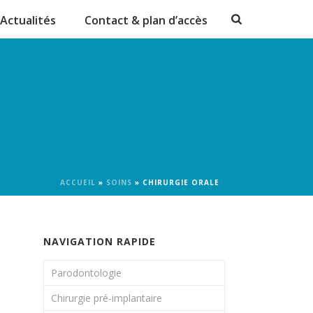
 fiable
acheter cialis en ligne en france
kamagra oral jelly gel
prix
Actualités
Contact & plan d’accès
ACCUEIL
»
SOINS
»
CHIRURGIE ORALE
NAVIGATION RAPIDE
Parodontologie
Chirurgie pré-implantaire