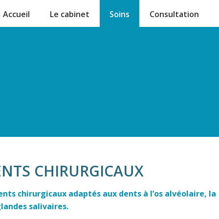
u en acheter
20 mg levitra equivalent viagra
acheter kamagra gel site
Accueil
Le cabinet
Soins
Consultation
ENTS CHIRURGICAUX
nts chirurgicaux adaptés aux dents à l’os alvéolaire, la
landes salivaires.