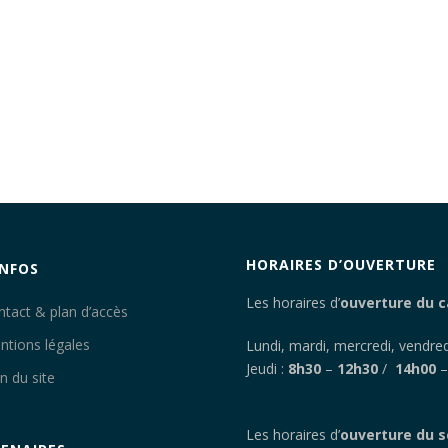
HORAIRES D’OUVERTURE
INFOS
Les horaires d’
ouverture du c
ntact & plan d’accès
ntions légales
Lundi, mardi, mercredi, vendred
Jeudi :
8h30
–
12h30
/
14h00
n du site
Les horaires d’
ouverture du s