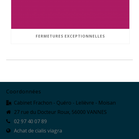
FERMETURES EXCEPTIONNELLES
Coordonnées
Cabinet Frachon - Quéro - Lelièvre - Moisan
27 rue du Docteur Roux, 56000 VANNES
02 97 40 07 89
Achat de cialis viagra