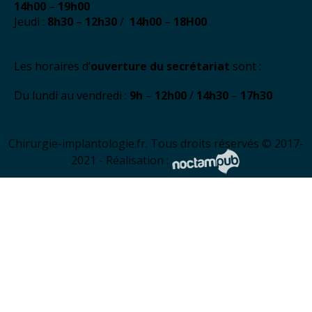
14h00
–
19h00
Jeudi :
8h30
–
12h30
/
14h00
–
18H00
Les horaires d’
ouverture du secrétariat
sont :
Du lundi au vendredi :
9h
–
12h00
/
14h30
–
17h30
Chirurgie-implantologie.fr. Tous droits réservés © 2017-
2021 - Réalisation :