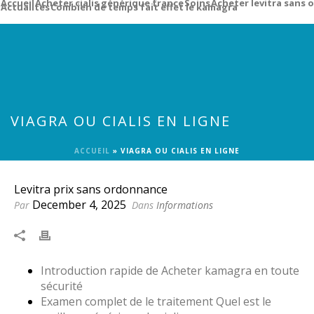
Accueil
Acheter cialis générique france
Soins
Acheter levitra sans
Actualités
Combien de temps fait effet le kamagra
VIAGRA OU CIALIS EN LIGNE
ACCUEIL
»
VIAGRA OU CIALIS EN LIGNE
Levitra prix sans ordonnance
December 4, 2025
Par
Dans
Informations
Introduction rapide de Acheter kamagra en toute
sécurité
Examen complet de le traitement Quel est le