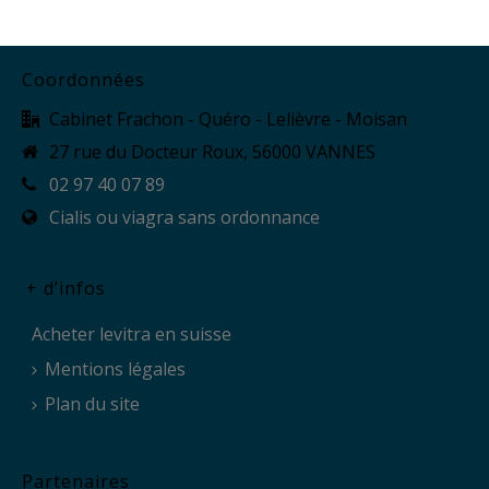
Coordonnées
Cabinet Frachon - Quéro - Lelièvre - Moisan
27 rue du Docteur Roux, 56000 VANNES
02 97 40 07 89
Cialis ou viagra sans ordonnance
+ d’infos
Acheter levitra en suisse
Mentions légales
Plan du site
Partenaires