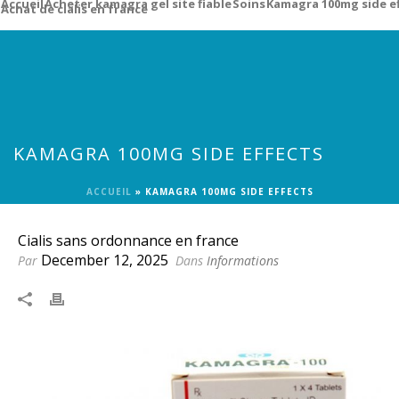
Accueil
Acheter kamagra gel site fiable
Soins
Kamagra 100mg side e
Achat de cialis en france
KAMAGRA 100MG SIDE EFFECTS
ACCUEIL
»
KAMAGRA 100MG SIDE EFFECTS
Cialis sans ordonnance en france
December 12, 2025
Par
Dans
Informations