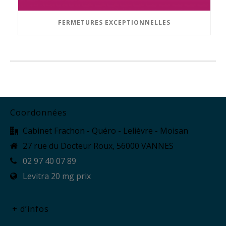
FERMETURES EXCEPTIONNELLES
Coordonnées
Cabinet Frachon - Quéro - Lelièvre - Moisan
27 rue du Docteur Roux, 56000 VANNES
02 97 40 07 89
Levitra 20 mg prix
+ d’infos