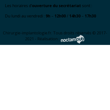
Les horaires d’
ouverture du secrétariat
sont :
Du lundi au vendredi :
9h
–
12h00
/
14h30
–
17h30
Chirurgie-implantologie.fr. Tous droits réservés © 2017-
2021 - Réalisation :