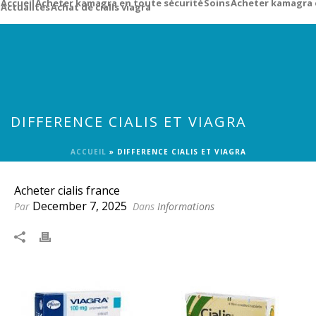
Accueil
Acheter kamagra en toute sécurité
Soins
Acheter kamagra 
Actualités
Achat de cialis viagra
DIFFERENCE CIALIS ET VIAGRA
ACCUEIL
»
DIFFERENCE CIALIS ET VIAGRA
Acheter cialis france
December 7, 2025
Par
Dans
Informations