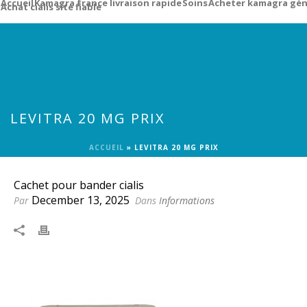
Accueil
Kamagra france livraison rapide
Soins
Acheter kamagra gén
Achat cialis site fiable
LEVITRA 20 MG PRIX
ACCUEIL
»
LEVITRA 20 MG PRIX
Cachet pour bander cialis
December 13, 2025
Par
Dans
Informations