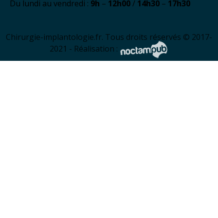
Du lundi au vendredi :
9h
–
12h00
/
14h30
–
17h30
Chirurgie-implantologie.fr. Tous droits réservés © 2017-
2021 - Réalisation :