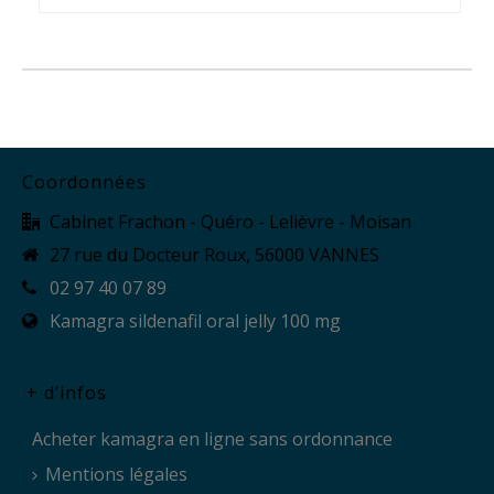
Coordonnées
Cabinet Frachon - Quéro - Lelièvre - Moisan
27 rue du Docteur Roux, 56000 VANNES
02 97 40 07 89
Kamagra sildenafil oral jelly 100 mg
+ d’infos
Acheter kamagra en ligne sans ordonnance
Mentions légales