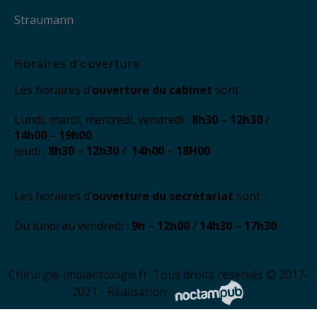
Straumann
Horaires d’ouverture
Les horaires d’
ouverture du cabinet
sont :
Lundi, mardi, mercredi, vendredi :
8h30
–
12h30
/
14h00
–
19h00
Jeudi :
8h30
–
12h30
/
14h00
–
18H00
Les horaires d’
ouverture du secrétariat
sont :
Du lundi au vendredi :
9h
–
12h00
/
14h30
–
17h30
Chirurgie-implantologie.fr. Tous droits réservés © 2017-
2021 - Réalisation :