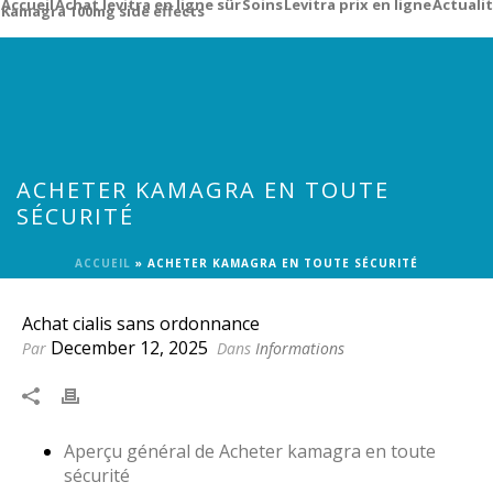
Accueil
Achat levitra en ligne sûr
Soins
Levitra prix en ligne
Actuali
Kamagra 100mg side effects
ACHETER KAMAGRA EN TOUTE
SÉCURITÉ
ACCUEIL
»
ACHETER KAMAGRA EN TOUTE SÉCURITÉ
Achat cialis sans ordonnance
December 12, 2025
Par
Dans
Informations
Aperçu général de Acheter kamagra en toute
sécurité