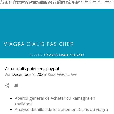
Accueil
Kamagra générique france
Soins
Cialis générique le moins
Actualités
Acheter du cialis en toute sécurité
VIAGRA CIALIS PAS CHER
ACCUEIL
»
VIAGRA CIALIS PAS CHER
Achat cialis paiement paypal
December 8, 2025
Par
Dans
Informations
Aperçu général de Acheter du kamagra en
thailande
Analyse détaillée de le traitement Cialis ou viagra