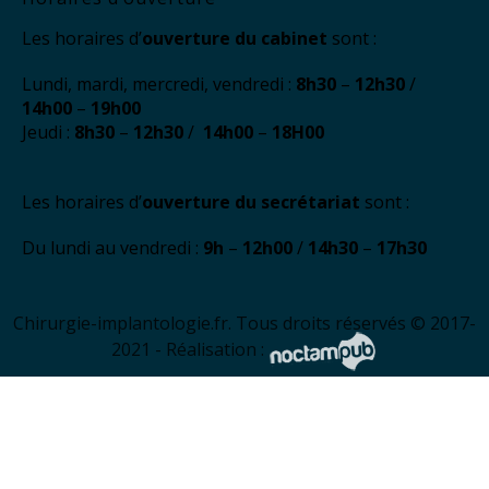
Les horaires d’
ouverture du cabinet
sont :
Lundi, mardi, mercredi, vendredi :
8h30
–
12h30
/
14h00
–
19h00
Jeudi :
8h30
–
12h30
/
14h00
–
18H00
Les horaires d’
ouverture du secrétariat
sont :
Du lundi au vendredi :
9h
–
12h00
/
14h30
–
17h30
Chirurgie-implantologie.fr. Tous droits réservés © 2017-
2021 - Réalisation :