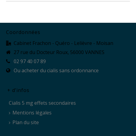
Coordonnées
Cabinet Frachon - Quéro - Lelièvre - Moisan
27 rue du Docteur Roux, 56000 VANNES
02 97 40 07 89
Ou acheter du cialis sans ordonnance
+ d’infos
Cialis 5 mg effets secondaires
Mentions légales
Plan du site