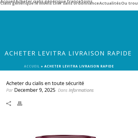
Accueil
Acheter cialis générique france
Soins
Cialis générique le moins cher sans ordonnance
Actualités
Ou trou
ACHETER LEVITRA LIVRAISON RAPIDE
ACCUEIL
»
ACHETER LEVITRA LIVRAISON RAPIDE
Acheter du cialis en toute sécurité
December 9, 2025
Par
Dans
Informations