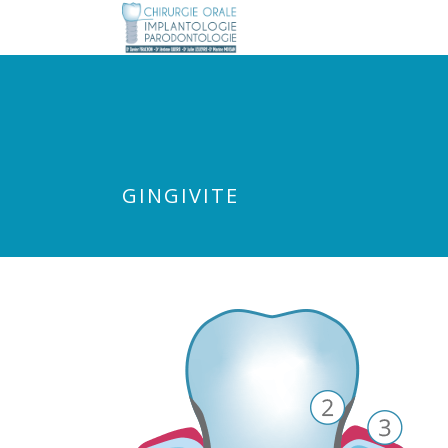
prix levitra en pharmacie
acheter levitra en ligne fiable
acheter levitr
GINGIVITE