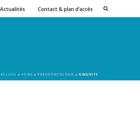
 france
acheter kamagra sans ordonnance
acheter cialis 100 mg
Actualités
Contact & plan d’accès
ACCUEIL
»
SOINS
»
PARODONTOLOGIE
»
GINGIVITE