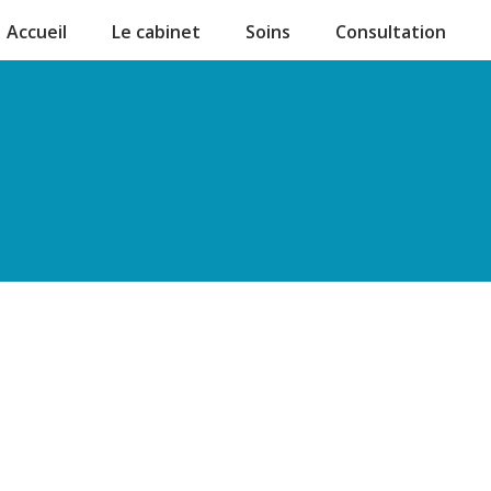
a europe sans ordonnance
viagra ou cialis prix
acheter levitra 20mg en
Accueil
Le cabinet
Soins
Consultation