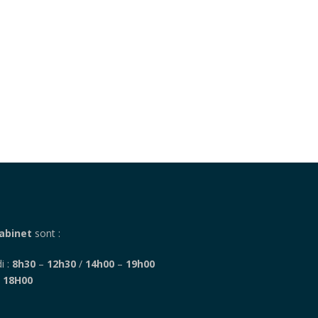
abinet
sont :
i :
8h30
–
12h30
/
14h00
–
19h00
–
18H00