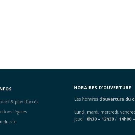
HORAIRES D’OUVERTURE
INFOS
Les horaires d’
ouverture du c
ntact & plan d’accès
ntions légales
Lundi, mardi, mercredi, vendred
Jeudi :
8h30
–
12h30
/
14h00
n du site