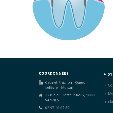
COORDONNÉES
+ D’
Cabinet Frachon - Quéro -
Co
Lelièvre - Moisan
Me
27 rue du Docteur Roux, 56000
VANNES
Pla
02 97 40 07 89