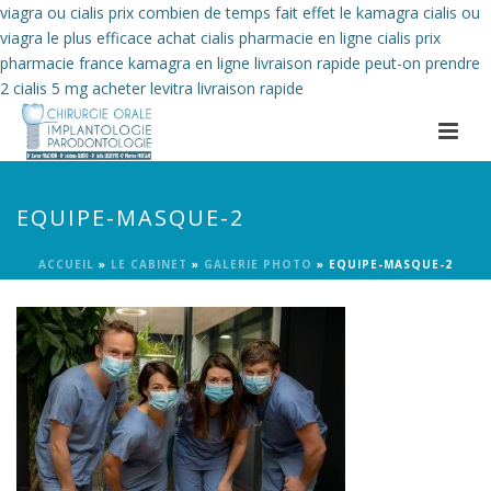
viagra ou cialis prix
combien de temps fait effet le kamagra
cialis ou
viagra le plus efficace
achat cialis pharmacie en ligne
cialis prix
pharmacie france
kamagra en ligne livraison rapide
peut-on prendre
2 cialis 5 mg
acheter levitra livraison rapide
EQUIPE-MASQUE-2
ACCUEIL
»
LE CABINET
»
GALERIE PHOTO
»
EQUIPE-MASQUE-2