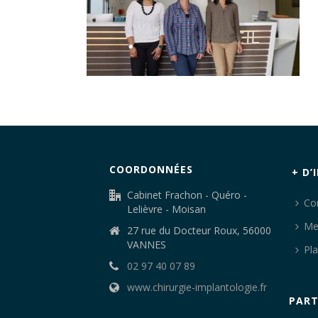
COORDONNÉES
+ D’
Cabinet Frachon - Quéro -
Co
Lelièvre - Moisan
Me
27 rue du Docteur Roux, 56000
VANNES
Pla
02 97 40 07 89
www.chirurgie-implantologie.fr
PART