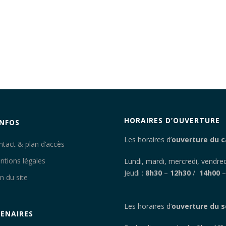
HORAIRES D’OUVERTURE
INFOS
Les horaires d’
ouverture du c
ntact & plan d’accès
ntions légales
Lundi, mardi, mercredi, vendred
Jeudi :
8h30
–
12h30
/
14h00
n du site
Les horaires d’
ouverture du s
ENAIRES