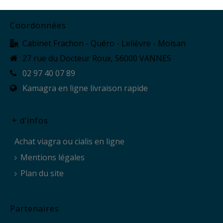
Coordonnées
Cabinet Frachon - Quéro - Lelièvre - Moisan
27 rue du Docteur Roux, 56000 VANNES
02 97 40 07 89
Kamagra en ligne livraison rapide
+ d’infos
Achat viagra ou cialis en ligne
Mentions légales
Plan du site
Partenaires