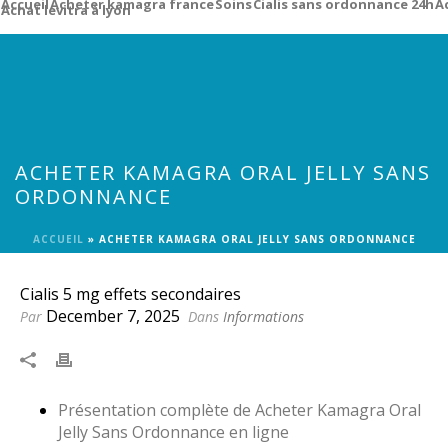
Accueil
Acheter kamagra france
Soins
Cialis sans ordonnance 24h
A
Achat levitra à lyon
ACHETER KAMAGRA ORAL JELLY SANS
ORDONNANCE
ACCUEIL
»
ACHETER KAMAGRA ORAL JELLY SANS ORDONNANCE
Cialis 5 mg effets secondaires
December 7, 2025
Par
Dans
Informations
Présentation complète de Acheter Kamagra Oral
Jelly Sans Ordonnance en ligne